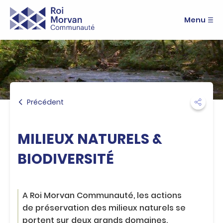
A
R
c
Menu
o
c
i
é
M
d
e
o
r
r
a
v
u
a
m
n
Précédent
e
C
n
o
u
m
A
MILIEUX NATURELS &
m
c
u
c
BIODIVERSITÉ
n
é
a
d
u
e
t
r
A Roi Morvan Communauté, les actions
é
a
de préservation des milieux naturels se
u
portent sur deux grands domaines,