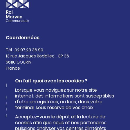
Coordonnées
Tél : 02 97 23 36 90
13 rue Jacques Rodallec - BP 36
56110 GOURIN
France
On fait quoi avec les cookies ?
Liens utiles
Lorsque vous naviguez sur notre site
internet, des informations sont susceptibles
Facebook de Roi Morvan Communauté
d'être enregistrées, ou lues, dans votre
Facebook de l'Office de Tourisme Pays Roi Morvan
terminal, sous réserve de vos choix.
Facebook du Centre aquatique Kan an Dour
Facebook de la base nautique
Acceptez-vous le dépôt et la lecture de
cookies afin que nous et nos partenaires
puissions analyser vos centres d'intérêts