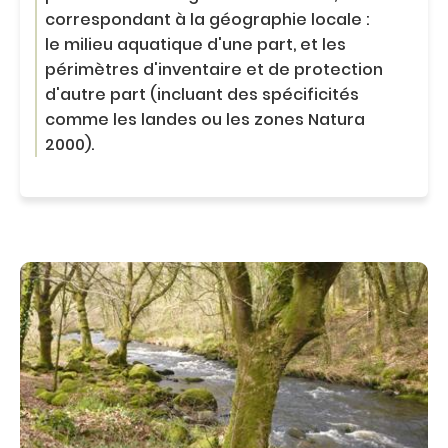
c
correspondant à la géographie locale :
o
n
le milieu aquatique d'une part, et les
t
périmètres d'inventaire et de protection
e
d'autre part (incluant des spécificités
n
comme les landes ou les zones Natura
u
2000).