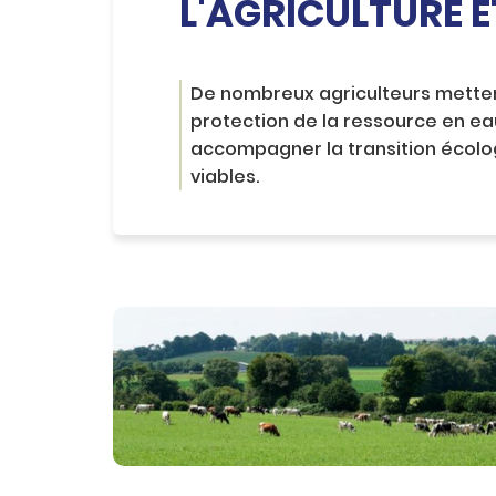
L'AGRICULTURE 
c
o
n
t
e
De nombreux agriculteurs mettent
n
protection de la ressource en e
u
accompagner la transition écolo
viables.