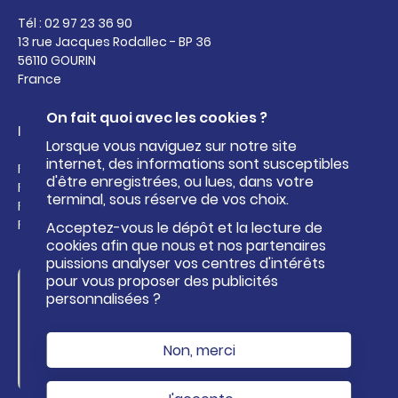
Tél : 02 97 23 36 90
13 rue Jacques Rodallec - BP 36
56110 GOURIN
France
On fait quoi avec les cookies ?
Liens utiles
Lorsque vous naviguez sur notre site
internet, des informations sont susceptibles
Facebook de Roi Morvan Communauté
d'être enregistrées, ou lues, dans votre
Facebook de l'Office de Tourisme Pays Roi Morvan
terminal, sous réserve de vos choix.
Facebook du Centre aquatique Kan an Dour
Facebook de la base nautique
Acceptez-vous le dépôt et la lecture de
cookies afin que nous et nos partenaires
puissions analyser vos centres d'intérêts
pour vous proposer des publicités
Formulaire de
personnalisées ?
contact
Non, merci
NOUS CONTACTER