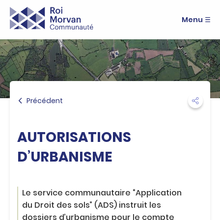
A
R
c
Menu
o
c
i
é
M
d
e
o
r
r
a
v
u
a
m
n
Précédent
e
C
n
o
u
m
A
AUTORISATIONS
m
c
u
c
D’URBANISME
n
é
a
d
u
e
t
r
Le service communautaire “Application
é
a
du Droit des sols” (ADS) instruit les
u
dossiers d’urbanisme pour le compte