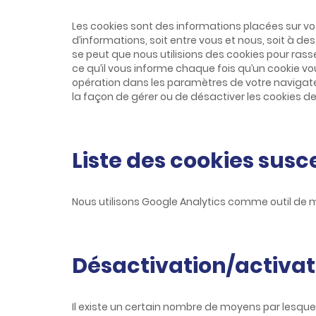
c
o
Les cookies sont des informations placées sur vot
n
d’informations, soit entre vous et nous, soit à des
t
se peut que nous utilisions des cookies pour ras
e
ce qu’il vous informe chaque fois qu’un cookie v
n
opération dans les paramètres de votre navigateu
u
la façon de gérer ou de désactiver les cookies d
Liste des cookies susc
Nous utilisons Google Analytics comme outil de 
Désactivation/activati
Il existe un certain nombre de moyens par lesque