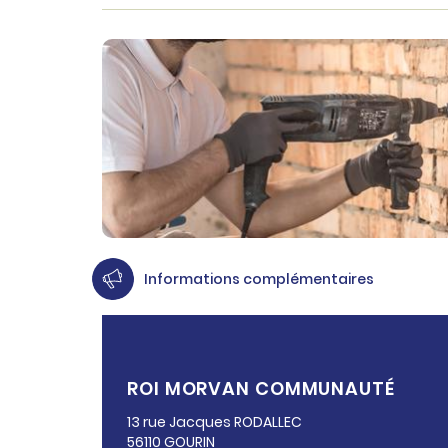
Informations complémentaires
ROI MORVAN COMMUNAUTÉ
13 rue Jacques
RODALLEC
56110
GOURIN