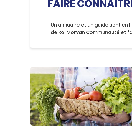
FAIRE CONNAÎTR
c
o
n
t
e
Un annuaire et un guide sont en 
n
de Roi Morvan Communauté et facil
u