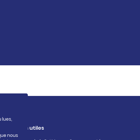
 lues,
Liens utiles
 que nous