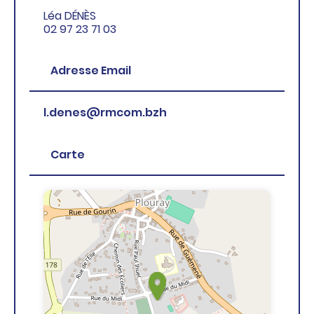
Léa DÉNÈS
02 97 23 71 03
Adresse Email
l.denes@rmcom.bzh
Carte
+
−