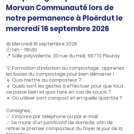
c
o
Morvan Communauté lors de
n
notre permanence à Ploërdut le
t
e
mercredi 16 septembre 2026
n
u
📅 Mercredi 16 septembre 2026
🕘 14h - 15h30
📍 Salle polyvalente, 20 rue du midi, 56770 Plouray
💡 Formation d'initiation au compostage : apprenez
les bases du compostage pour bien démarrer !
🔹 Quoi mettre au composteur ?
🔹 Quels sont les gestes à effectuer pour que tout
ce passe bien et quoi faire en cas de soucis ?
🔹 Où utiliser sont compost et en quelle quantité ?
Consignes :
✅ S'inscrire par téléphone ou par e-mail
✅ Se munir d'un justificatif de domicile, afin de
retirer le premier composteur du foyer le jour de la