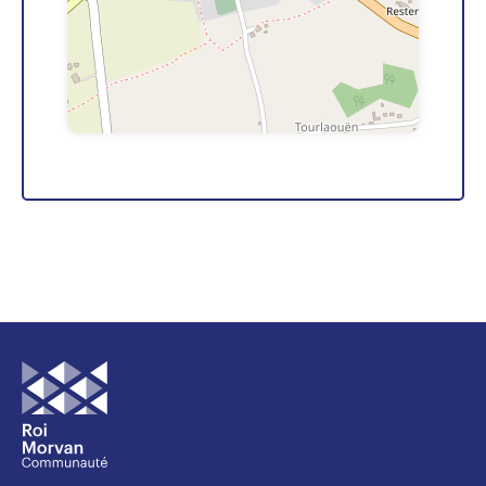
Leaflet
| ©
OpenStreetMap
contributors