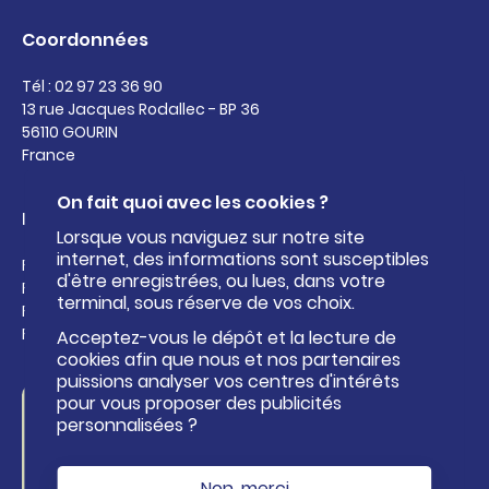
Coordonnées
Tél : 02 97 23 36 90
13 rue Jacques Rodallec - BP 36
56110 GOURIN
France
On fait quoi avec les cookies ?
Liens utiles
Lorsque vous naviguez sur notre site
internet, des informations sont susceptibles
Facebook de Roi Morvan Communauté
d'être enregistrées, ou lues, dans votre
Facebook de l'Office de Tourisme Pays Roi Morvan
terminal, sous réserve de vos choix.
Facebook du Centre aquatique Kan an Dour
Facebook de la base nautique
Acceptez-vous le dépôt et la lecture de
cookies afin que nous et nos partenaires
puissions analyser vos centres d'intérêts
pour vous proposer des publicités
Formulaire de
personnalisées ?
contact
Non, merci