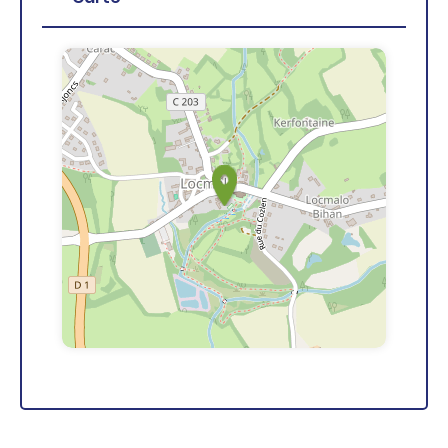
+
−
Leaflet
| ©
OpenStreetMap
contributors