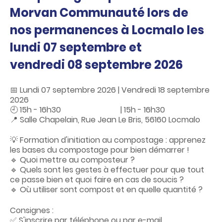
c
o
Morvan Communauté lors de
n
nos permanences à Locmalo les
t
e
lundi 07 septembre et
n
u
vendredi 08 septembre 2026
📅 Lundi 07 septembre 2026 | Vendredi 18 septembre
2026
🕘 15h - 16h30 | 15h - 16h30
📍 Salle Chapelain, Rue Jean Le Bris, 56160 Locmalo
💡 Formation d'initiation au compostage : apprenez
les bases du compostage pour bien démarrer !
🔹 Quoi mettre au composteur ?
🔹 Quels sont les gestes à effectuer pour que tout
ce passe bien et quoi faire en cas de soucis ?
🔹 Où utiliser sont compost et en quelle quantité ?
Consignes :
✅ S'inscrire par téléphone ou par e-mail