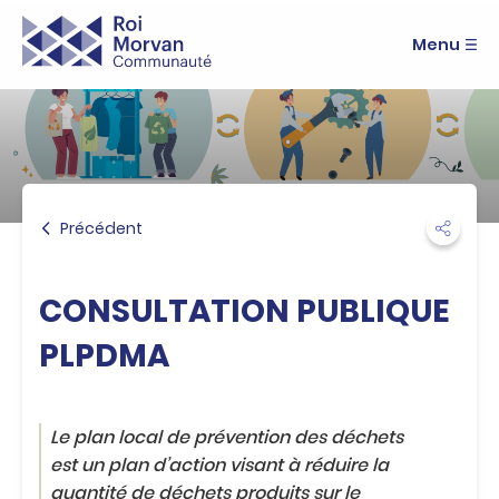
A
R
c
Menu
o
c
i
é
M
d
e
o
r
r
a
v
u
a
m
n
Précédent
e
C
n
o
u
m
A
CONSULTATION PUBLIQUE
m
c
u
c
PLPDMA
n
é
a
d
u
e
t
r
Le plan local de prévention des déchets
é
a
est un plan d’action visant à réduire la
u
quantité de déchets produits sur le