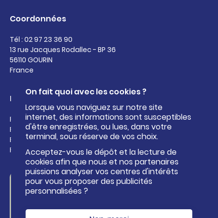
Coordonnées
Tél : 02 97 23 36 90
13 rue Jacques Rodallec - BP 36
56110 GOURIN
France
On fait quoi avec les cookies ?
Liens utiles
Lorsque vous naviguez sur notre site
internet, des informations sont susceptibles
Facebook de Roi Morvan Communauté
d'être enregistrées, ou lues, dans votre
Facebook de l'Office de Tourisme Pays Roi Morvan
terminal, sous réserve de vos choix.
Facebook du Centre aquatique Kan an Dour
Facebook de la base nautique
Acceptez-vous le dépôt et la lecture de
cookies afin que nous et nos partenaires
puissions analyser vos centres d'intérêts
pour vous proposer des publicités
Formulaire de
personnalisées ?
contact