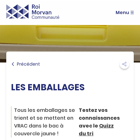
A
R
c
Menu
o
c
i
é
M
d
e
o
r
r
a
v
u
a
m
n
Précédent
e
C
n
o
u
m
A
LES EMBALLAGES
m
c
u
c
n
é
a
d
Tous les emballages se
Testez vos
u
e
trient et se mettent en
connaissances
t
r
VRAC dans le bac à
avec le
Quizz
é
a
couvercle jaune !
du tri
u