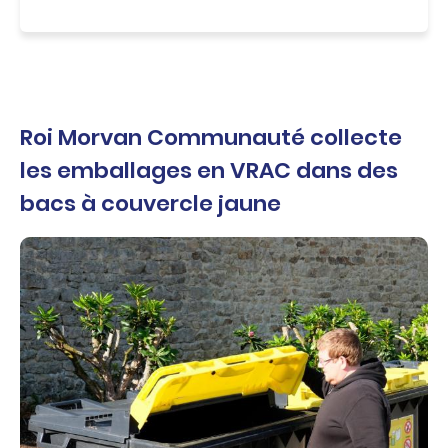
c
o
n
t
e
n
u
Roi Morvan Communauté collecte
les emballages en VRAC dans des
bacs à couvercle jaune