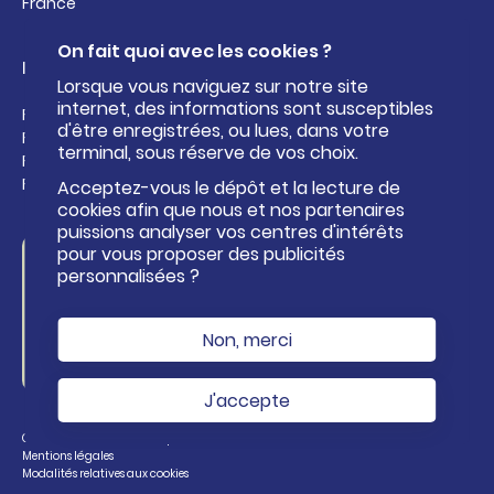
France
On fait quoi avec les cookies ?
Liens utiles
Lorsque vous naviguez sur notre site
internet, des informations sont susceptibles
Facebook de Roi Morvan Communauté
d'être enregistrées, ou lues, dans votre
Facebook de l'Office de Tourisme Pays Roi Morvan
terminal, sous réserve de vos choix.
Facebook du Centre aquatique Kan an Dour
Facebook de la base nautique
Acceptez-vous le dépôt et la lecture de
cookies afin que nous et nos partenaires
puissions analyser vos centres d'intérêts
pour vous proposer des publicités
Formulaire de
personnalisées ?
contact
Non, merci
NOUS CONTACTER
J'accepte
Pied
Conservation des données personnelles
de
Mentions légales
Modalités relatives aux cookies
page